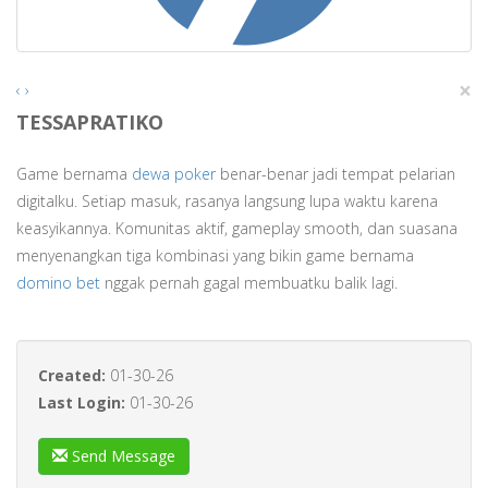
×
‹
›
TESSAPRATIKO
Game bernama
dewa poker
benar-benar jadi tempat pelarian
digitalku. Setiap masuk, rasanya langsung lupa waktu karena
keasyikannya. Komunitas aktif, gameplay smooth, dan suasana
menyenangkan tiga kombinasi yang bikin game bernama
domino bet
nggak pernah gagal membuatku balik lagi.
Created:
01-30-26
Last Login:
01-30-26
Send Message