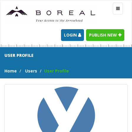
Toggle
navigati
LOGIN
PUBLISH NEW
USER PROFILE
Home
Users
User Profile